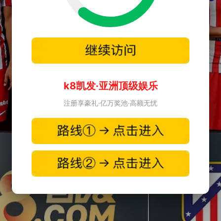
k8凯发·亚洲顶级娱乐
注册享豪礼·亿万奖池·高额无忧